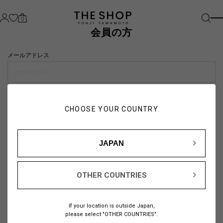
0
会員の方
メールアドレス
パスワード
CHOOSE YOUR COUNTRY
visibility_off
JAPAN
OTHER COUNTRIES
パスワードをお忘れの方は
こちら
If your location is outside Japan,
または
please select "OTHER COUNTRIES".