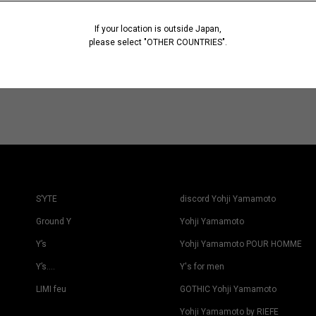
If your location is outside Japan,
please select "OTHER COUNTRIES".
S’YTE
discord Yohji Yamamoto
Ground Y
Yohji Yamamoto
Y’s
Yohji Yamamoto POUR HOMME
Y’s….
Y's for men
LIMI feu
GOTHIC Yohji Yamamoto
Yohji Yamamoto by RIEFE