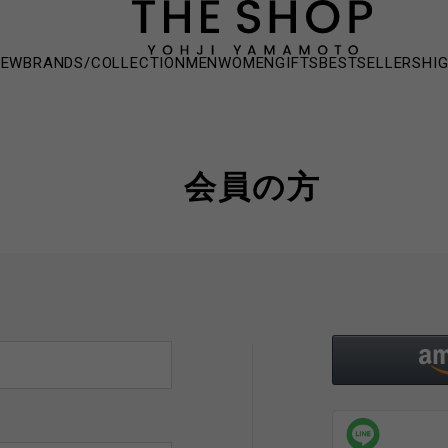
NEW
BRANDS/COLLECTION
MEN
WOMEN
GIFTS
BESTSELLERS
HI
会員の方