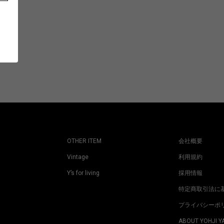
OTHER ITEM
会社概要
Vintage
利用規約
Y’s for living
採用情報
特定商取引法に
プライバシーポ
ABOUT YOHJI 