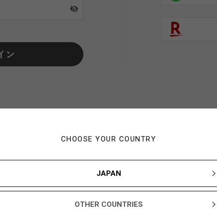
visibility_off
CHOOSE YOUR COUNTRY
初めてご利用の方・会員以外
JAPAN
新規会員登録ですぐに使える1,000YBARプレゼント
OTHER COUNTRIES