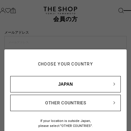
0
会員の方
メールアドレス
パスワード
CHOOSE YOUR COUNTRY
visibility_off
JAPAN
OTHER COUNTRIES
パスワードをお忘れの方は
こちら
If your location is outside Japan,
または
please select "OTHER COUNTRIES".