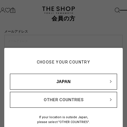
0
会員の方
メールアドレス
パスワード
CHOOSE YOUR COUNTRY
visibility_off
JAPAN
OTHER COUNTRIES
パスワードをお忘れの方は
こちら
If your location is outside Japan,
または
please select "OTHER COUNTRIES".