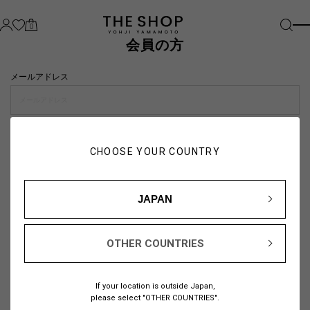
0
会員の方
メールアドレス
パスワード
CHOOSE YOUR COUNTRY
visibility_off
JAPAN
OTHER COUNTRIES
パスワードをお忘れの方は
こちら
If your location is outside Japan,
または
please select "OTHER COUNTRIES".