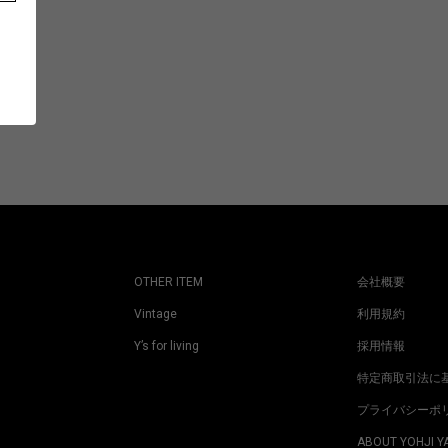
OTHER ITEM
会社概要
Vintage
利用規約
Y’s for living
採用情報
特定商取引法に
プライバシーポ
ABOUT YOHJI 