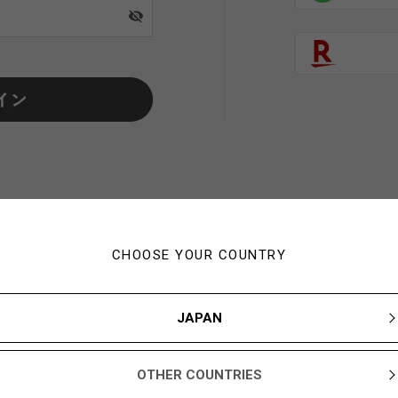
visibility_off
CHOOSE YOUR COUNTRY
初めてご利用の方・会員以外
JAPAN
新規会員登録ですぐに使える1,000YBARプレゼント
OTHER COUNTRIES