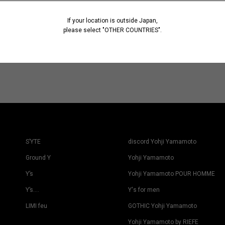
If your location is outside Japan,
please select "OTHER COUNTRIES".
S’YTE
discord Yohji Yamamoto
Ground Y
Yohji Yamamoto
Y’s
Yohji Yamamoto POUR HOMME
Y’s….
Y's for men
LIMI feu
GOTHIC Yohji Yamamoto
Yohji Yamamoto by RIEFE