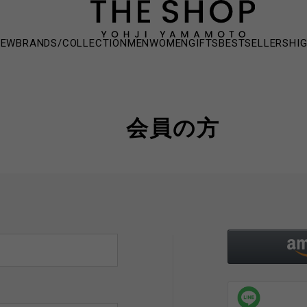
NEW
BRANDS/COLLECTION
MEN
WOMEN
GIFTS
BESTSELLERS
HI
会員の方