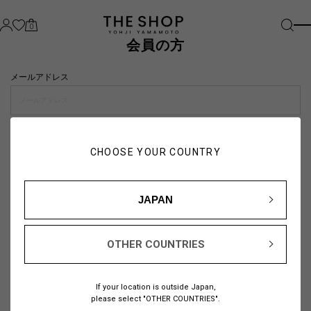
0
会員の方
メールアドレス
パスワード
CHOOSE YOUR COUNTRY
visibility_off
JAPAN
OTHER COUNTRIES
パスワードをお忘れの方は
こちら
If your location is outside Japan,
または
please select "OTHER COUNTRIES".