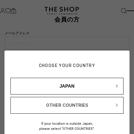
0
会員の方
メールアドレス
パスワード
CHOOSE YOUR COUNTRY
visibility_off
JAPAN
OTHER COUNTRIES
パスワードをお忘れの方は
こちら
If your location is outside Japan,
または
please select "OTHER COUNTRIES".