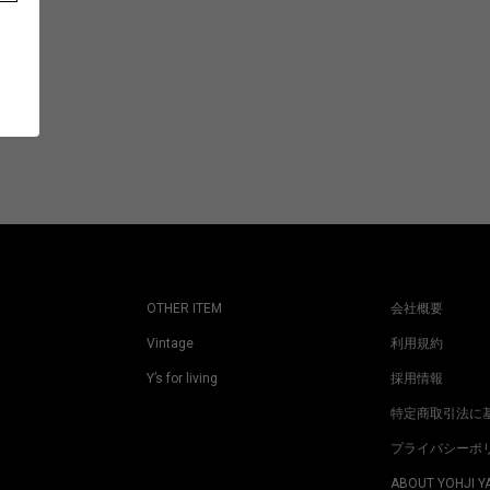
OTHER ITEM
会社概要
Vintage
利用規約
Y’s for living
採用情報
特定商取引法に
プライバシーポ
ABOUT YOHJI 