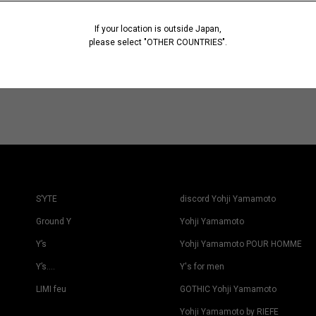
If your location is outside Japan,
please select "OTHER COUNTRIES".
S’YTE
discord Yohji Yamamoto
Ground Y
Yohji Yamamoto
Y’s
Yohji Yamamoto POUR HOMME
Y’s….
Y's for men
LIMI feu
GOTHIC Yohji Yamamoto
Yohji Yamamoto by RIEFE