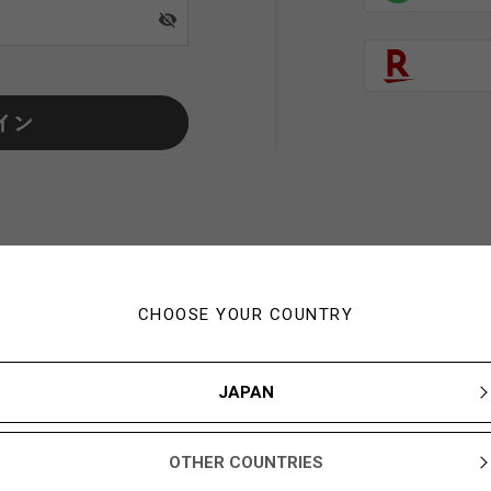
visibility_off
CHOOSE YOUR COUNTRY
初めてご利用の方・会員以外
JAPAN
新規会員登録ですぐに使える1,000YBARプレゼント
OTHER COUNTRIES