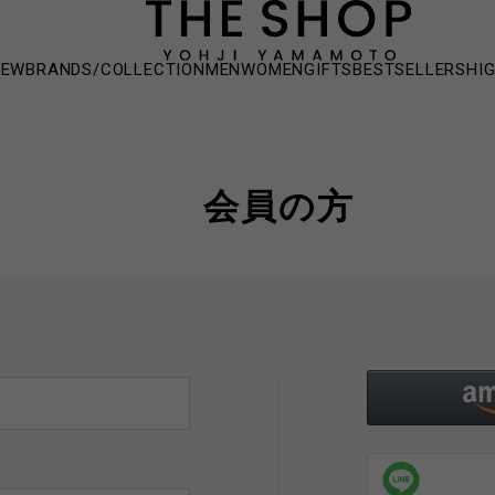
NEW
BRANDS/COLLECTION
MEN
WOMEN
GIFTS
BESTSELLERS
HI
会員の方