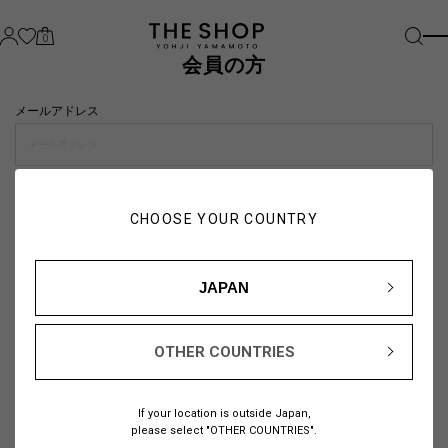
0
会員の方
メールアドレス
パスワード
CHOOSE YOUR COUNTRY
visibility_off
JAPAN
OTHER COUNTRIES
パスワードをお忘れの方は
こちら
If your location is outside Japan,
または
please select "OTHER COUNTRIES".