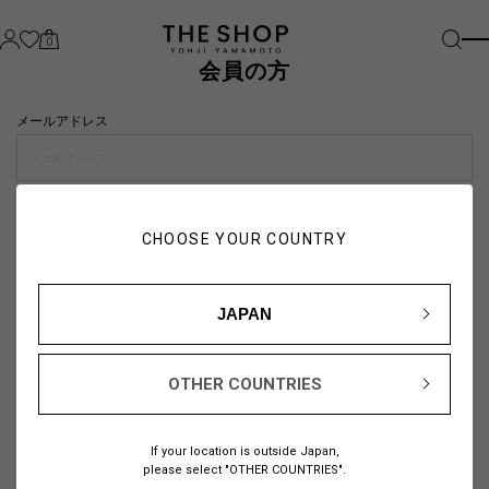
0
会員の方
メールアドレス
パスワード
CHOOSE YOUR COUNTRY
visibility_off
JAPAN
OTHER COUNTRIES
パスワードをお忘れの方は
こちら
If your location is outside Japan,
または
please select "OTHER COUNTRIES".