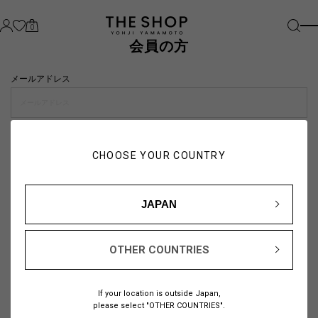
0
会員の方
メールアドレス
パスワード
CHOOSE YOUR COUNTRY
visibility_off
JAPAN
OTHER COUNTRIES
パスワードをお忘れの方は
こちら
If your location is outside Japan,
または
please select "OTHER COUNTRIES".