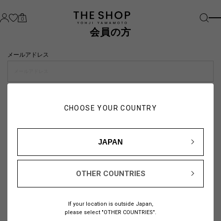
0
会員の方
メールアドレス
パスワード
CHOOSE YOUR COUNTRY
visibility_off
JAPAN
OTHER COUNTRIES
パスワードをお忘れの方は
こちら
If your location is outside Japan,
または
please select "OTHER COUNTRIES".