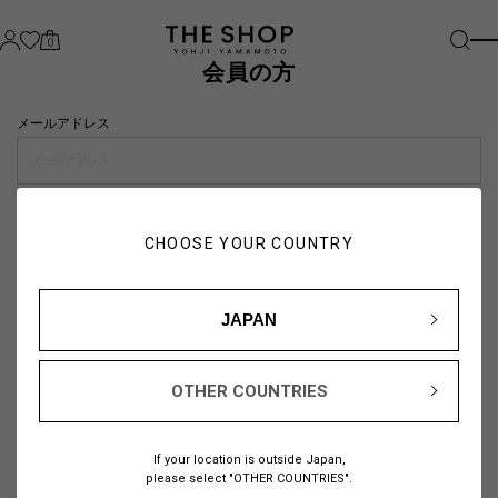
0
会員の方
メールアドレス
パスワード
CHOOSE YOUR COUNTRY
visibility_off
JAPAN
OTHER COUNTRIES
パスワードをお忘れの方は
こちら
If your location is outside Japan,
または
please select "OTHER COUNTRIES".