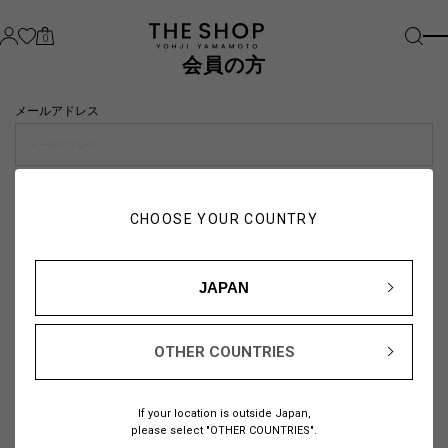
0
会員の方
メールアドレス
パスワード
CHOOSE YOUR COUNTRY
visibility_off
JAPAN
OTHER COUNTRIES
パスワードをお忘れの方は
こちら
If your location is outside Japan,
または
please select "OTHER COUNTRIES".