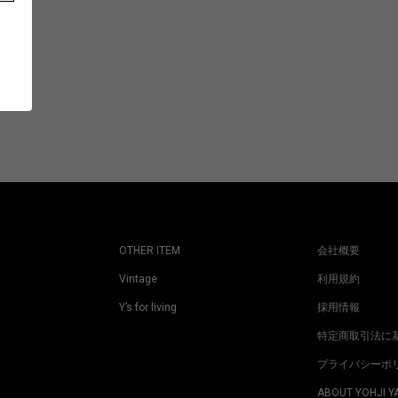
OTHER ITEM
会社概要
Vintage
利用規約
Y’s for living
採用情報
特定商取引法に
プライバシーポ
ABOUT YOHJI 