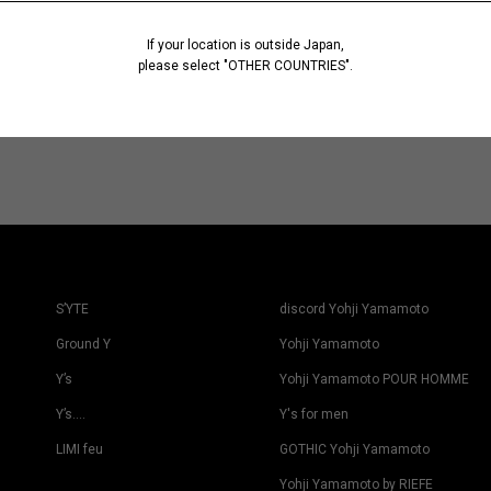
If your location is outside Japan,
please select "OTHER COUNTRIES".
S’YTE
discord Yohji Yamamoto
Ground Y
Yohji Yamamoto
Y’s
Yohji Yamamoto POUR HOMME
Y’s….
Y's for men
LIMI feu
GOTHIC Yohji Yamamoto
Yohji Yamamoto by RIEFE