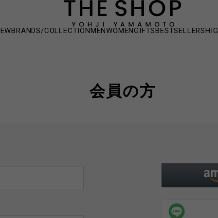
NEW
BRANDS/COLLECTION
MEN
WOMEN
GIFTS
BESTSELLERS
HI
会員の方