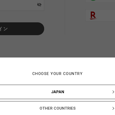
visibility_off
CHOOSE YOUR COUNTRY
初めてご利用の方・会員以外
JAPAN
新規会員登録ですぐに使える1,000YBARプレゼント
OTHER COUNTRIES