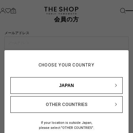
0
会員の方
メールアドレス
パスワード
CHOOSE YOUR COUNTRY
visibility_off
JAPAN
OTHER COUNTRIES
パスワードをお忘れの方は
こちら
If your location is outside Japan,
または
please select "OTHER COUNTRIES".