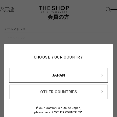
0
会員の方
メールアドレス
パスワード
CHOOSE YOUR COUNTRY
visibility_off
JAPAN
OTHER COUNTRIES
パスワードをお忘れの方は
こちら
If your location is outside Japan,
または
please select "OTHER COUNTRIES".