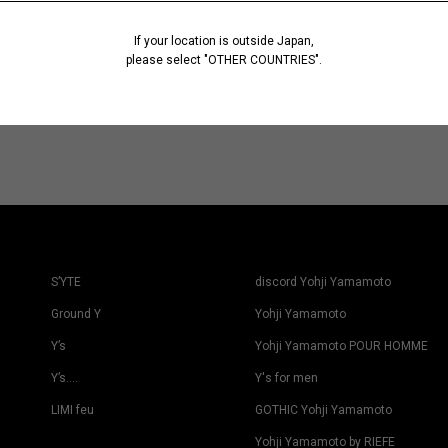
If your location is outside Japan,
please select "OTHER COUNTRIES".
S’YTE
discord Yohji Yamamoto
Ground Y
Yohji Yamamoto
Y’s
Yohji Yamamoto POUR HOMME
Y’s….
Y's for men
LIMI feu
GOTHIC Yohji Yamamoto
Yohji Yamamoto by RIEFE