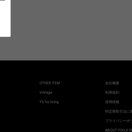
OTHER ITEM
会社概要
Vintage
利用規約
Y’s for living
採用情報
特定商取引法に
プライバシーポ
ABOUT YOHJI 