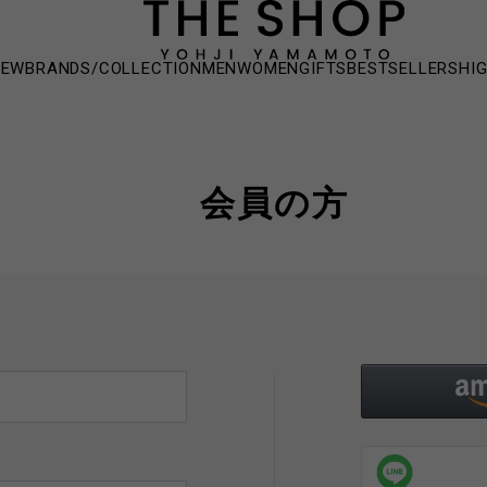
NEW
BRANDS/COLLECTION
MEN
WOMEN
GIFTS
BESTSELLERS
HI
会員の方