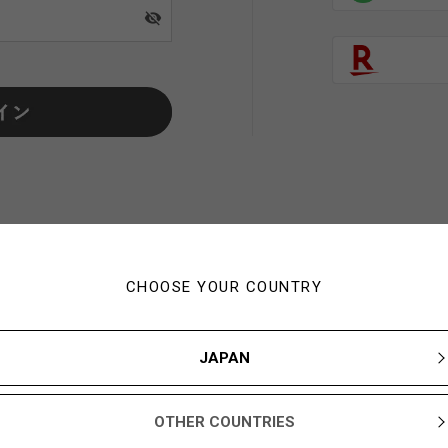
visibility_off
CHOOSE YOUR COUNTRY
初めてご利用の方・会員以外
JAPAN
新規会員登録ですぐに使える1,000YBARプレゼント
OTHER COUNTRIES