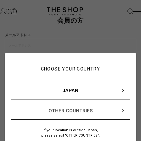
0
会員の方
メールアドレス
パスワード
CHOOSE YOUR COUNTRY
visibility_off
JAPAN
OTHER COUNTRIES
パスワードをお忘れの方は
こちら
If your location is outside Japan,
または
please select "OTHER COUNTRIES".