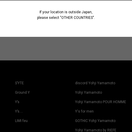
If your location is outside Japan,
please select "OTHER COUNTRIES".
S’YTE
discord Yohji Yamamoto
Ground Y
Yohji Yamamoto
Y’s
Yohji Yamamoto POUR HOMME
Y’s….
Y's for men
LIMI feu
GOTHIC Yohji Yamamoto
Yohji Yamamoto by RIEFE