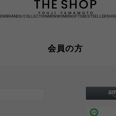
NEW
BRANDS/COLLECTION
MEN
WOMEN
GIFTS
BESTSELLERS
HI
会員の方