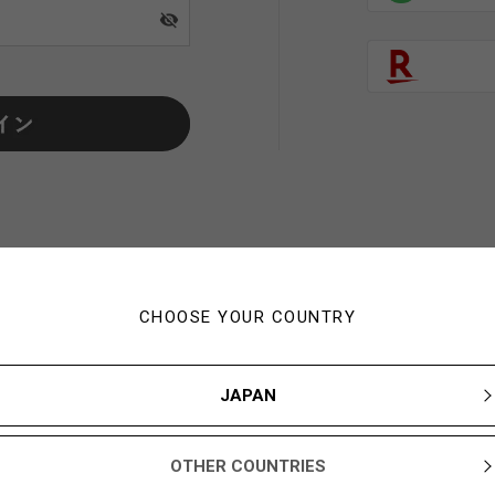
visibility_off
CHOOSE YOUR COUNTRY
初めてご利用の方・会員以外
JAPAN
新規会員登録ですぐに使える1,000YBARプレゼント
OTHER COUNTRIES