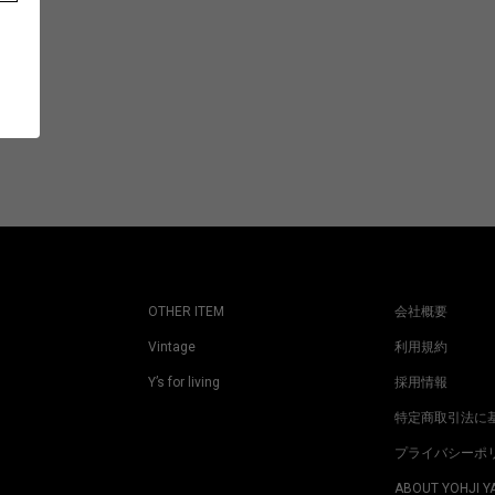
OTHER ITEM
会社概要
Vintage
利用規約
Y’s for living
採用情報
特定商取引法に
プライバシーポ
ABOUT YOHJI 