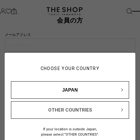
0
会員の方
メールアドレス
パスワード
CHOOSE YOUR COUNTRY
visibility_off
JAPAN
OTHER COUNTRIES
パスワードをお忘れの方は
こちら
If your location is outside Japan,
または
please select "OTHER COUNTRIES".