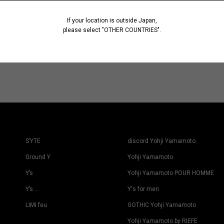
If your location is outside Japan,
please select "OTHER COUNTRIES".
S’YTE
discord Yohji Yamamoto
Ground Y
Yohji Yamamoto
Y’s
Yohji Yamamoto POUR HOMME
Y’s….
Y's for men
LIMI feu
GOTHIC Yohji Yamamoto
Yohji Yamamoto by RIEFE