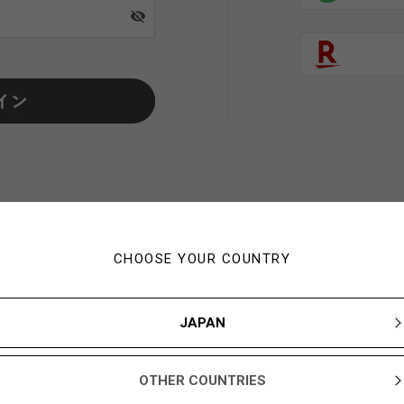
visibility_off
CHOOSE YOUR COUNTRY
初めてご利用の方・会員以外
JAPAN
新規会員登録ですぐに使える1,000YBARプレゼント
OTHER COUNTRIES