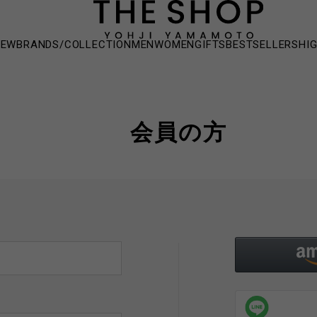
NEW
BRANDS/COLLECTION
MEN
WOMEN
GIFTS
BESTSELLERS
HI
会員の方