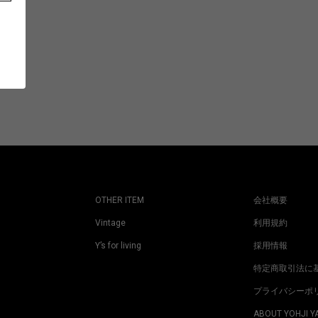
OTHER ITEM
会社概要
Vintage
利用規約
Y’s for living
採用情報
特定商取引法に
プライバシーポ
ABOUT YOHJI 