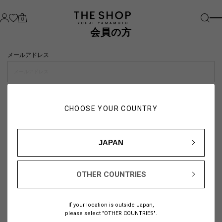
0
会員の方
メールアドレス
パスワード
CHOOSE YOUR COUNTRY
visibility_off
JAPAN
OTHER COUNTRIES
パスワードをお忘れの方は
こちら
If your location is outside Japan,
または
please select "OTHER COUNTRIES".