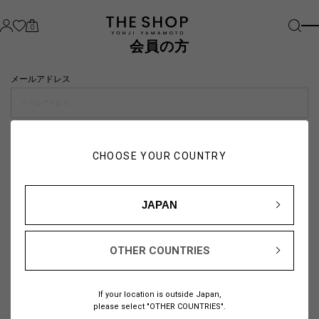
0
会員の方
メールアドレス
パスワード
CHOOSE YOUR COUNTRY
visibility_off
JAPAN
OTHER COUNTRIES
パスワードをお忘れの方は
こちら
If your location is outside Japan,
または
please select "OTHER COUNTRIES".