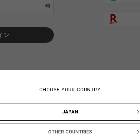
visibility_off
CHOOSE YOUR COUNTRY
初めてご利用の方・会員以外
JAPAN
新規会員登録ですぐに使える1,000YBARプレゼント
OTHER COUNTRIES