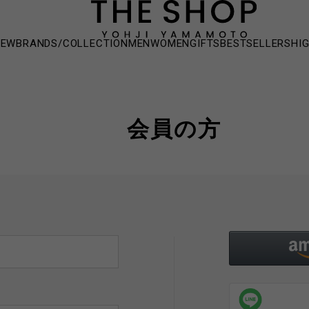
NEW
BRANDS/COLLECTION
MEN
WOMEN
GIFTS
BESTSELLERS
HI
会員の方