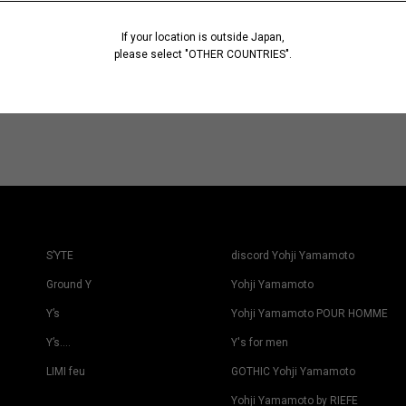
If your location is outside Japan,
please select "OTHER COUNTRIES".
S’YTE
discord Yohji Yamamoto
Ground Y
Yohji Yamamoto
Y’s
Yohji Yamamoto POUR HOMME
Y’s….
Y's for men
LIMI feu
GOTHIC Yohji Yamamoto
Yohji Yamamoto by RIEFE