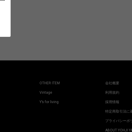
OTHER ITEM
会社概要
Vintage
利用規約
Y’s for living
採用情報
特定商取引法に
プライバシーポ
ABOUT YOHJI 