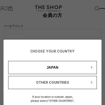
0
会員の方
メールアドレス
パスワード
CHOOSE YOUR COUNTRY
visibility_off
JAPAN
OTHER COUNTRIES
パスワードをお忘れの方は
こちら
If your location is outside Japan,
または
please select "OTHER COUNTRIES".