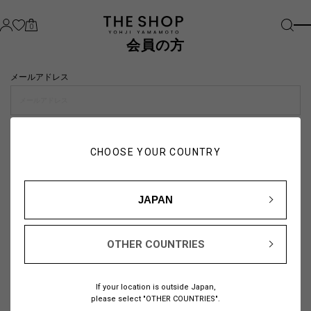
0
会員の方
メールアドレス
パスワード
CHOOSE YOUR COUNTRY
visibility_off
JAPAN
OTHER COUNTRIES
パスワードをお忘れの方は
こちら
If your location is outside Japan,
または
please select "OTHER COUNTRIES".