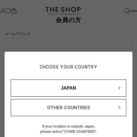
0
会員の方
メールアドレス
パスワード
CHOOSE YOUR COUNTRY
visibility_off
JAPAN
OTHER COUNTRIES
パスワードをお忘れの方は
こちら
If your location is outside Japan,
または
please select "OTHER COUNTRIES".