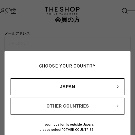
0
会員の方
メールアドレス
パスワード
CHOOSE YOUR COUNTRY
visibility_off
JAPAN
OTHER COUNTRIES
パスワードをお忘れの方は
こちら
If your location is outside Japan,
または
please select "OTHER COUNTRIES".