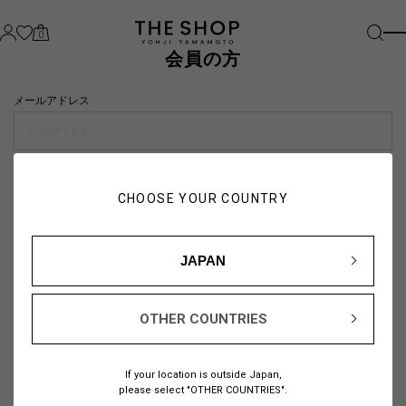
0
会員の方
メールアドレス
パスワード
CHOOSE YOUR COUNTRY
visibility_off
JAPAN
OTHER COUNTRIES
パスワードをお忘れの方は
こちら
If your location is outside Japan,
または
please select "OTHER COUNTRIES".