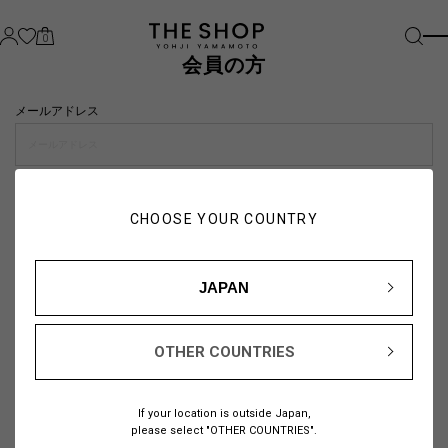
0
会員の方
メールアドレス
パスワード
CHOOSE YOUR COUNTRY
visibility_off
JAPAN
OTHER COUNTRIES
パスワードをお忘れの方は
こちら
If your location is outside Japan,
または
please select "OTHER COUNTRIES".