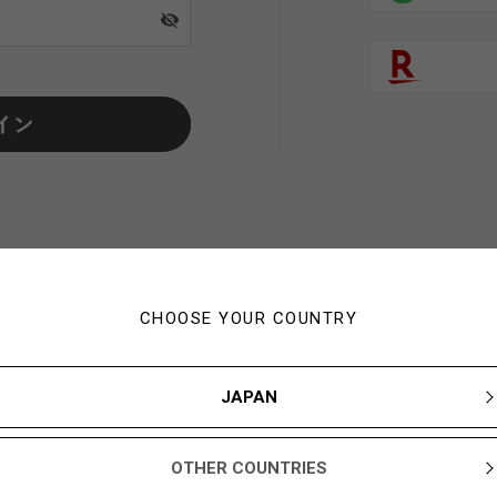
visibility_off
CHOOSE YOUR COUNTRY
初めてご利用の方・会員以外
JAPAN
新規会員登録ですぐに使える1,000YBARプレゼント
OTHER COUNTRIES