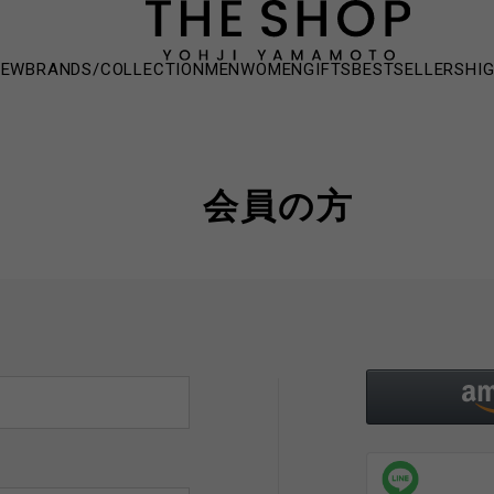
NEW
BRANDS/COLLECTION
MEN
WOMEN
GIFTS
BESTSELLERS
HI
会員の方