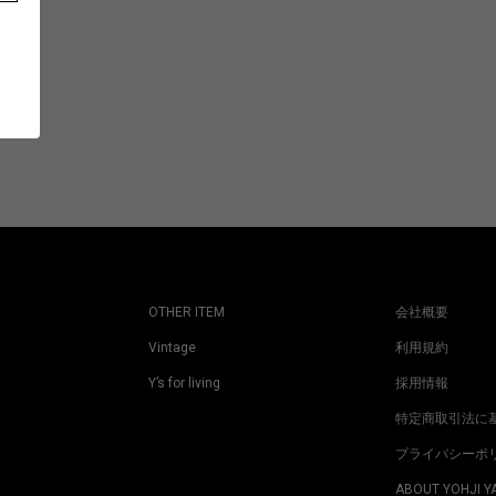
OTHER ITEM
会社概要
Vintage
利用規約
Y’s for living
採用情報
特定商取引法に
プライバシーポ
ABOUT YOHJI 