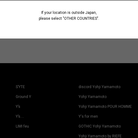
If your location is outside Japan,
please select "OTHER COUNTRIES".
S’YTE
discord Yohji Yamamoto
Ground Y
Yohji Yamamoto
Y’s
Yohji Yamamoto POUR HOMME
Y’s….
Y's for men
LIMI feu
GOTHIC Yohji Yamamoto
Yohji Yamamoto by RIEFE