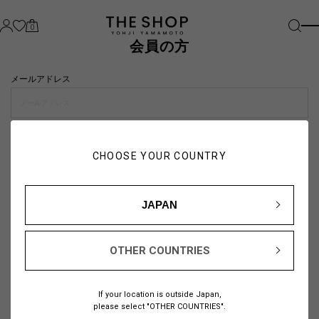
0
会員の方
メールアドレス
パスワード
CHOOSE YOUR COUNTRY
visibility_off
JAPAN
OTHER COUNTRIES
パスワードをお忘れの方は
こちら
If your location is outside Japan,
または
please select "OTHER COUNTRIES".