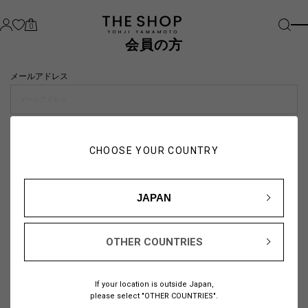
0
会員の方
メールアドレス
パスワード
CHOOSE YOUR COUNTRY
visibility_off
JAPAN
OTHER COUNTRIES
パスワードをお忘れの方は
こちら
If your location is outside Japan,
または
please select "OTHER COUNTRIES".