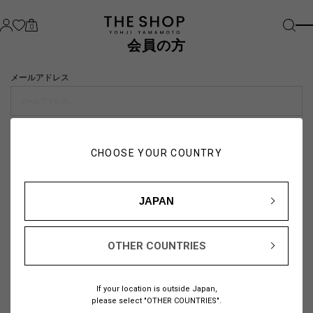
0
会員の方
メールアドレス
パスワード
CHOOSE YOUR COUNTRY
visibility_off
JAPAN
OTHER COUNTRIES
パスワードをお忘れの方は
こちら
If your location is outside Japan,
または
please select "OTHER COUNTRIES".