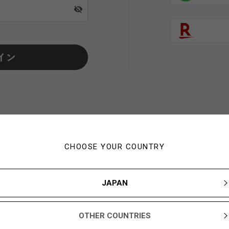
visibility_off
CHOOSE YOUR COUNTRY
初めてご利用の方・会員以外
JAPAN
新規会員登録ですぐに使える1,000YBARプレゼント
OTHER COUNTRIES