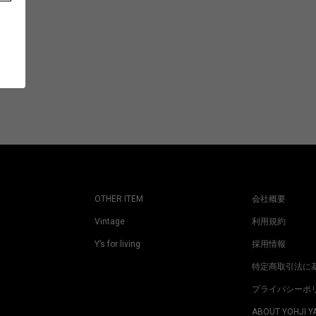
OTHER ITEM
会社概要
Vintage
利用規約
Y’s for living
採用情報
特定商取引法に
プライバシーポ
ABOUT YOHJI 