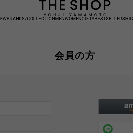
NEW
BRANDS/COLLECTION
MEN
WOMEN
GIFTS
BESTSELLERS
HI
会員の方