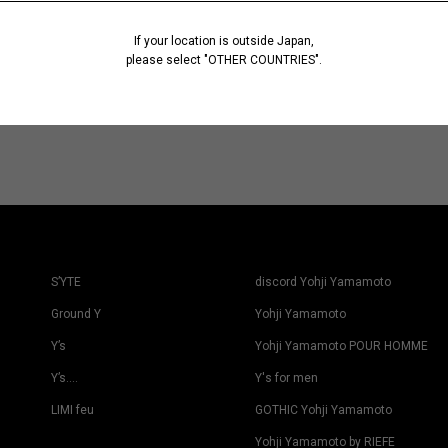
If your location is outside Japan,
please select "OTHER COUNTRIES".
S’YTE
discord Yohji Yamamoto
Ground Y
Yohji Yamamoto
Y’s
Yohji Yamamoto POUR HOMME
Y’s….
Y's for men
LIMI feu
GOTHIC Yohji Yamamoto
Yohji Yamamoto by RIEFE