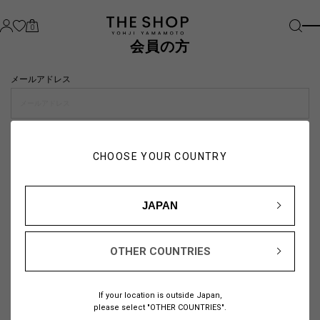
0
会員の方
メールアドレス
パスワード
CHOOSE YOUR COUNTRY
visibility_off
JAPAN
OTHER COUNTRIES
パスワードをお忘れの方は
こちら
If your location is outside Japan,
または
please select "OTHER COUNTRIES".