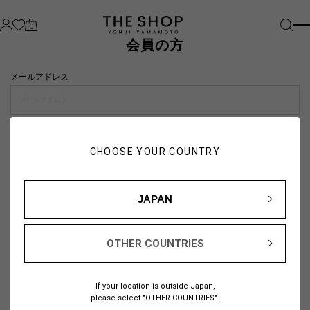
0
会員の方
メールアドレス
パスワード
CHOOSE YOUR COUNTRY
visibility_off
JAPAN
OTHER COUNTRIES
パスワードをお忘れの方は
こちら
If your location is outside Japan,
または
please select "OTHER COUNTRIES".