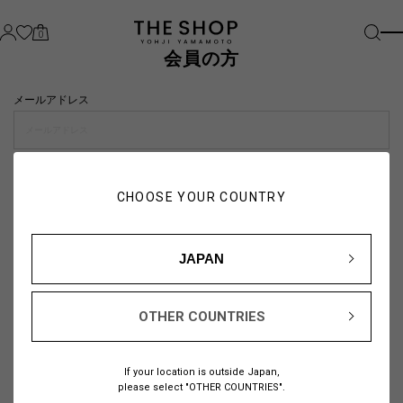
0
会員の方
メールアドレス
パスワード
CHOOSE YOUR COUNTRY
visibility_off
JAPAN
OTHER COUNTRIES
パスワードをお忘れの方は
こちら
If your location is outside Japan,
または
please select "OTHER COUNTRIES".