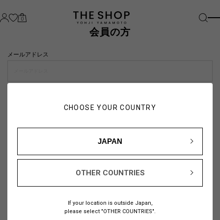
0
会員の方
メールアドレス
パスワード
CHOOSE YOUR COUNTRY
visibility_off
JAPAN
OTHER COUNTRIES
パスワードをお忘れの方は
こちら
If your location is outside Japan,
または
please select "OTHER COUNTRIES".