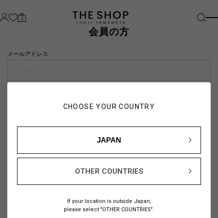
0
会員の方
メールアドレス
パスワード
CHOOSE YOUR COUNTRY
visibility_off
JAPAN
OTHER COUNTRIES
パスワードをお忘れの方は
こちら
If your location is outside Japan,
または
please select "OTHER COUNTRIES".