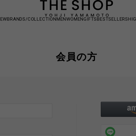
NEW
BRANDS/COLLECTION
MEN
WOMEN
GIFTS
BESTSELLERS
HI
会員の方