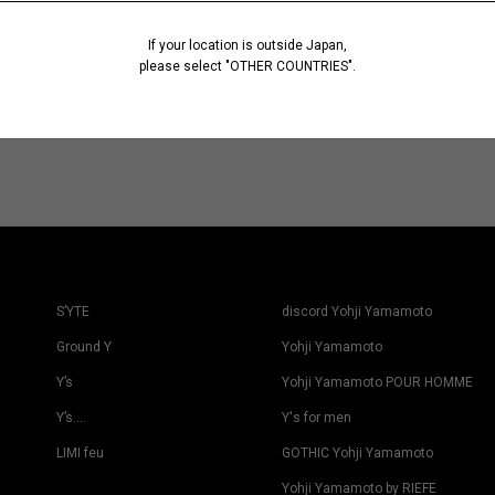
If your location is outside Japan,
please select "OTHER COUNTRIES".
S’YTE
discord Yohji Yamamoto
Ground Y
Yohji Yamamoto
Y’s
Yohji Yamamoto POUR HOMME
Y’s….
Y's for men
LIMI feu
GOTHIC Yohji Yamamoto
Yohji Yamamoto by RIEFE