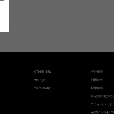
OTHER ITEM
会社概要
Vintage
利用規約
Y’s for living
採用情報
特定商取引法に
プライバシーポ
ABOUT YOHJI 