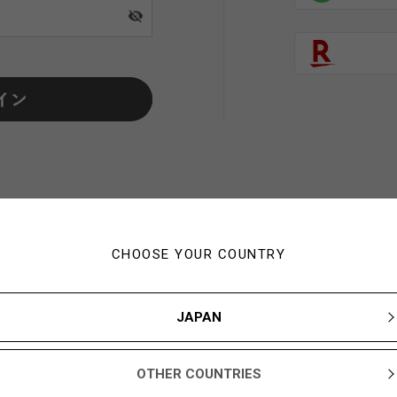
visibility_off
CHOOSE YOUR COUNTRY
初めてご利用の方・会員以外
JAPAN
新規会員登録ですぐに使える1,000YBARプレゼント
OTHER COUNTRIES