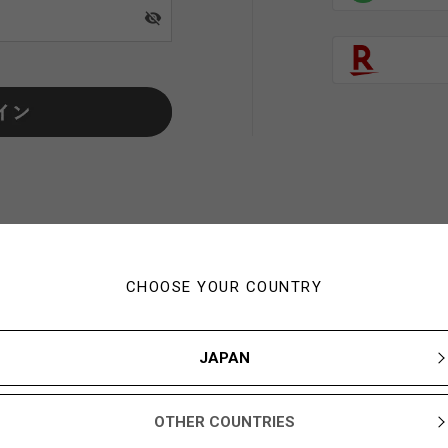
visibility_off
CHOOSE YOUR COUNTRY
初めてご利用の方・会員以外
JAPAN
新規会員登録ですぐに使える1,000YBARプレゼント
OTHER COUNTRIES