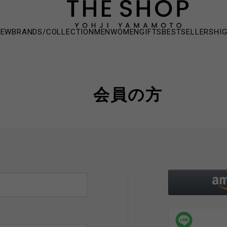
NEW
BRANDS/COLLECTION
MEN
WOMEN
GIFTS
BESTSELLERS
HI
会員の方