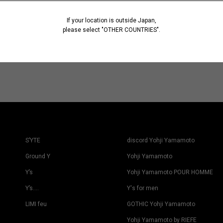
If your location is outside Japan,
please select "OTHER COUNTRIES".
S’YTE
discord Yohji Yamamoto
Ground Y
Yohji Yamamoto
Y’s
Yohji Yamamoto POUR HOMME
Y’s….
Y's for men
LIMI feu
GOTHIC Yohji Yamamoto
Yohji Yamamoto by RIEFE