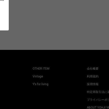
OTHER ITEM
会社概要
Vintage
利用規約
Y’s for living
採用情報
特定商取引法に
プライバシーポ
ABOUT YOHJI 