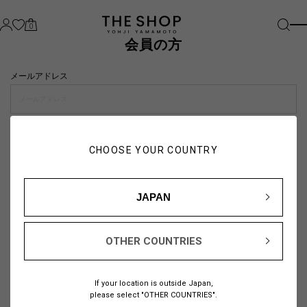
0
会員の方
メールアドレス
パスワード
CHOOSE YOUR COUNTRY
visibility_off
JAPAN
OTHER COUNTRIES
パスワードをお忘れの方は
こちら
If your location is outside Japan,
または
please select "OTHER COUNTRIES".