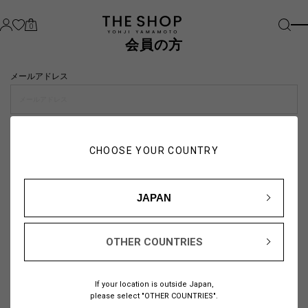
0
会員の方
メールアドレス
パスワード
CHOOSE YOUR COUNTRY
visibility_off
JAPAN
OTHER COUNTRIES
パスワードをお忘れの方は
こちら
If your location is outside Japan,
または
please select "OTHER COUNTRIES".