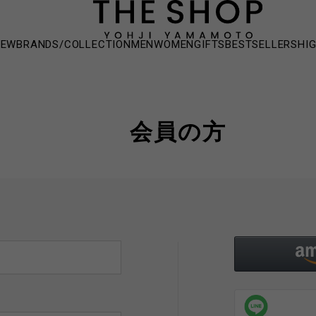
NEW
BRANDS/COLLECTION
MEN
WOMEN
GIFTS
BESTSELLERS
HI
会員の方