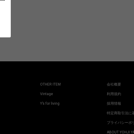
OTHER ITEM
会社概要
Vintage
利用規約
Y’s for living
採用情報
特定商取引法に
プライバシーポ
ABOUT YOHJI 