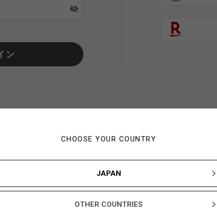
visibility_off
CHOOSE YOUR COUNTRY
初めてご利用の方・会員以外
JAPAN
新規会員登録ですぐに使える1,000YBARプレゼント
OTHER COUNTRIES