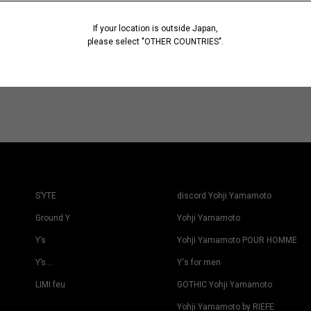
If your location is outside Japan,
please select "OTHER COUNTRIES".
S’YTE
discord Yohji Yamamoto
Ground Y
Yohji Yamamoto
Y’s
Yohji Yamamoto POUR HOMME
Y’s….
Y's for men
LIMI feu
GOTHIC Yohji Yamamoto
Yohji Yamamoto by RIEFE