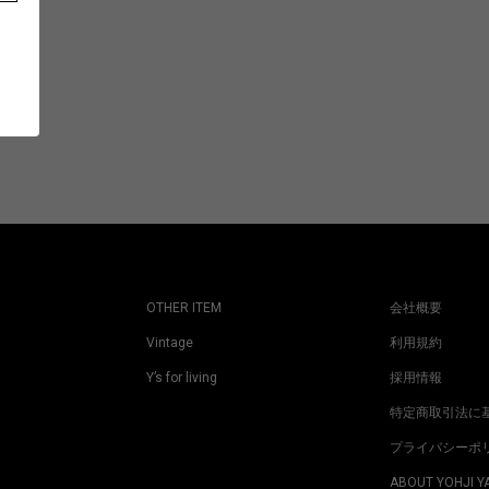
OTHER ITEM
会社概要
Vintage
利用規約
Y’s for living
採用情報
特定商取引法に
プライバシーポ
ABOUT YOHJI 