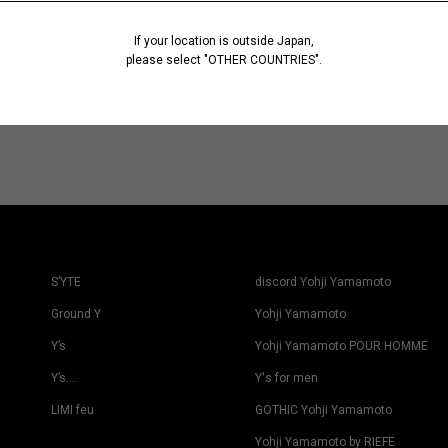
If your location is outside Japan,
please select "OTHER COUNTRIES".
S’YTE
discord Yohji Yamamoto
Ground Y
Yohji Yamamoto
Y’s
Yohji Yamamoto POUR HOMME
Y’s….
Y's for men
LIMI feu
GOTHIC Yohji Yamamoto
Yohji Yamamoto by RIEFE