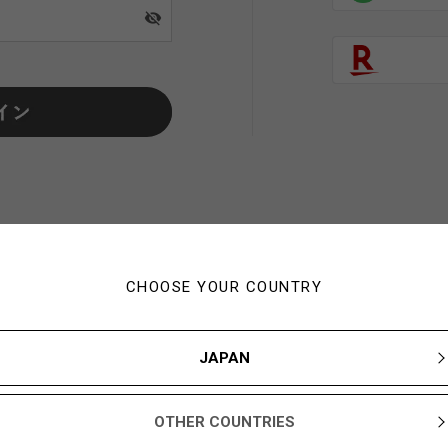
visibility_off
CHOOSE YOUR COUNTRY
初めてご利用の方・会員以外
JAPAN
新規会員登録ですぐに使える1,000YBARプレゼント
OTHER COUNTRIES