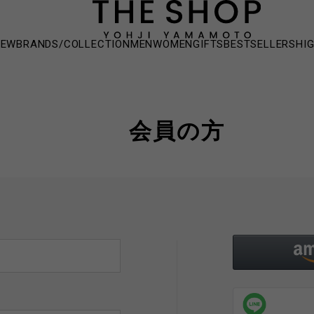
NEW
BRANDS/COLLECTION
MEN
WOMEN
GIFTS
BESTSELLERS
HI
会員の方