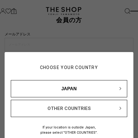
0
会員の方
メールアドレス
パスワード
CHOOSE YOUR COUNTRY
visibility_off
JAPAN
OTHER COUNTRIES
パスワードをお忘れの方は
こちら
If your location is outside Japan,
または
please select "OTHER COUNTRIES".