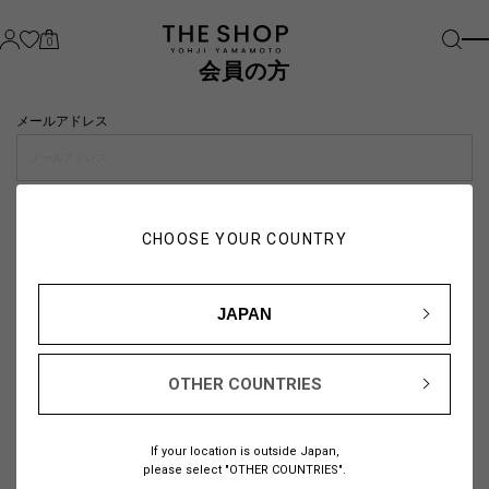
0
会員の方
メールアドレス
パスワード
CHOOSE YOUR COUNTRY
visibility_off
JAPAN
OTHER COUNTRIES
パスワードをお忘れの方は
こちら
If your location is outside Japan,
または
please select "OTHER COUNTRIES".